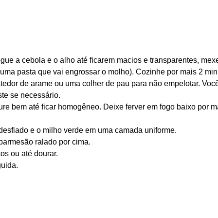
e a cebola e o alho até ficarem macios e transparentes, mexe
(uma pasta que vai engrossar o molho). Cozinhe por mais 2 minu
dor de arame ou uma colher de pau para não empelotar. Você po
ste se necessário.
ture bem até ficar homogêneo. Deixe ferver em fogo baixo por
 desfiado e o milho verde em uma camada uniforme.
 parmesão ralado por cima.
os ou até dourar.
guida.