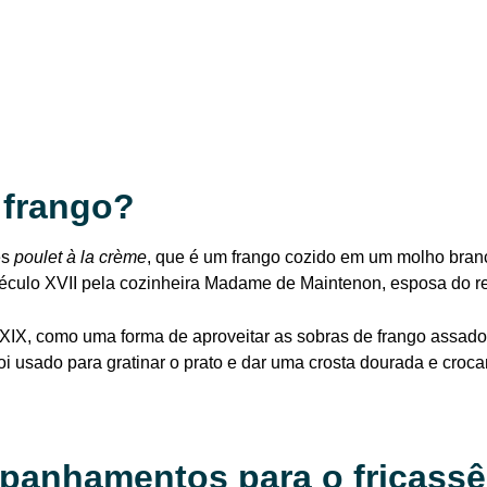
 frango?
ês
poulet à la crème
, que é um frango cozido em um molho branc
século XVII pela cozinheira Madame de Maintenon, esposa do re
o XIX, como uma forma de aproveitar as sobras de frango assado
i usado para gratinar o prato e dar uma crosta dourada e croca
panhamentos para o fricassê