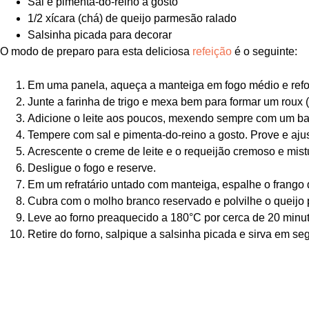
Sal e pimenta-do-reino a gosto
1/2 xícara (chá) de queijo parmesão ralado
Salsinha picada para decorar
O modo de preparo para esta deliciosa
refeição
é o seguinte:
Em uma panela, aqueça a manteiga em fogo médio e refogu
Junte a farinha de trigo e mexa bem para formar um roux 
Adicione o leite aos poucos, mexendo sempre com um bate
Tempere com sal e pimenta-do-reino a gosto. Prove e aju
Acrescente o creme de leite e o requeijão cremoso e mis
Desligue o fogo e reserve.
Em um refratário untado com manteiga, espalhe o frango
Cubra com o molho branco reservado e polvilhe o queijo
Leve ao forno preaquecido a 180°C por cerca de 20 minut
Retire do forno, salpique a salsinha picada e sirva em se