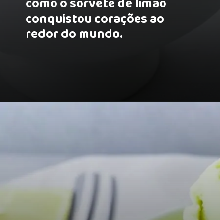
como o sorvete de limão
conquistou corações ao
redor do mundo.
Opening
https://receitasmaisgostosas.com.br/sorvete-de-limao-simples-e-caseiro/