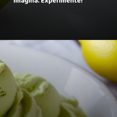
imagina. Experimente!
Opening
https://receitasmaisgostosas.com.br/sorvete-de-limao-simples-e-caseiro/