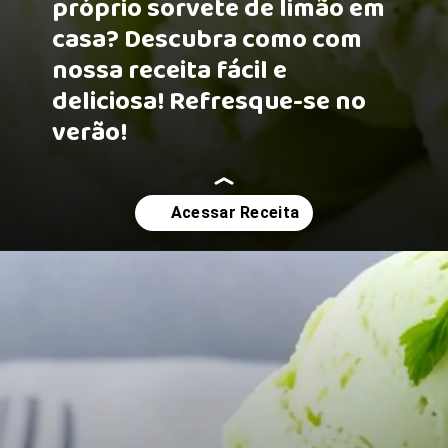
próprio sorvete de limão em
casa? Descubra como com
nossa receita fácil e
deliciosa! Refresque-se no
verão!
Opening
https://receitasmaisgostosas.com.br/sorvete-de-limao-simples-e-caseiro/